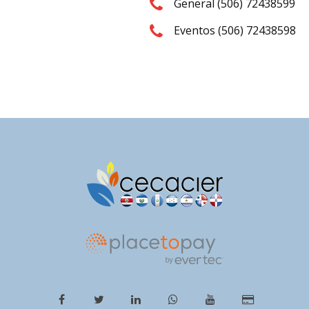
General (506) 72438599
Eventos (506) 72438598