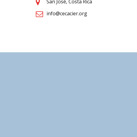
San José, Costa Rica
info@cecacier.org